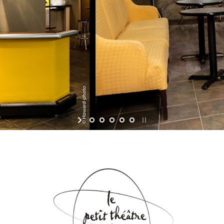
afé-bar
'entrée du théâtre