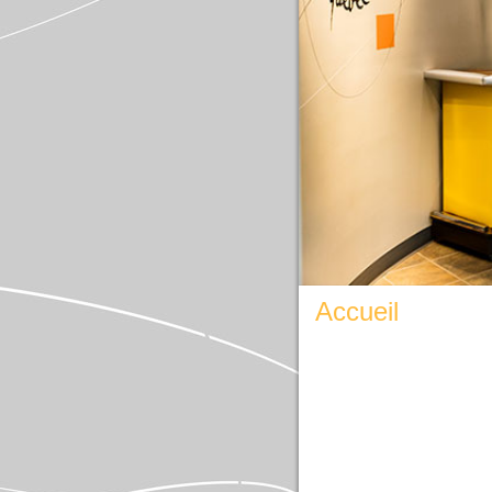
Un C
à l
Accueil