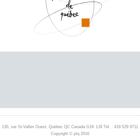
135, rue St-Vallier Ouest, Québec QC Canada G1K 1J9 Tél. : 418 529 9711
Copyright © ptq 2016